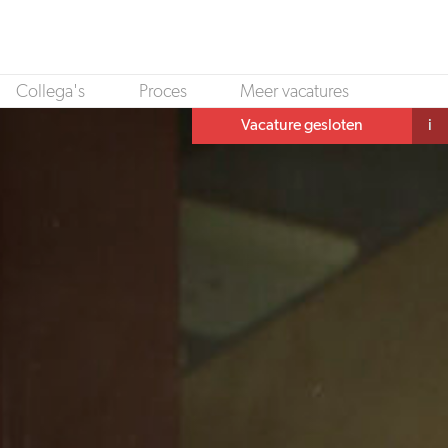
Collega's
Proces
Meer vacatures
Vacature gesloten
i